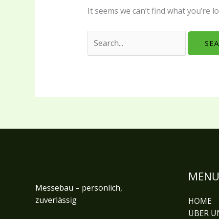
It seems we can’t find what you’re l
MEN
Messebau – persönlich,
zuverlässig
HOME
ÜBER U