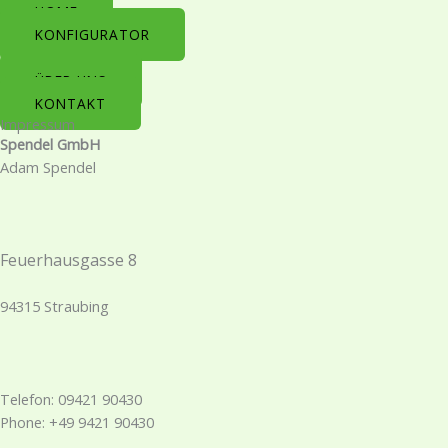
Skip
HOME
to
KONFIGURATOR
content
ÜBER UNS
KONTAKT
Impressum
Spendel GmbH
Adam Spendel
Feuerhausgasse 8
94315 Straubing
Telefon: 09421 90430
Phone: +49 9421 90430