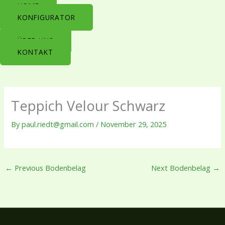
Skip
HOME
to
KONFIGURATOR
content
ÜBER UNS
KONTAKT
Teppich Velour Schwarz
By
paul.riedt@gmail.com
/
November 29, 2025
←
Previous Bodenbelag
Next Bodenbelag
→